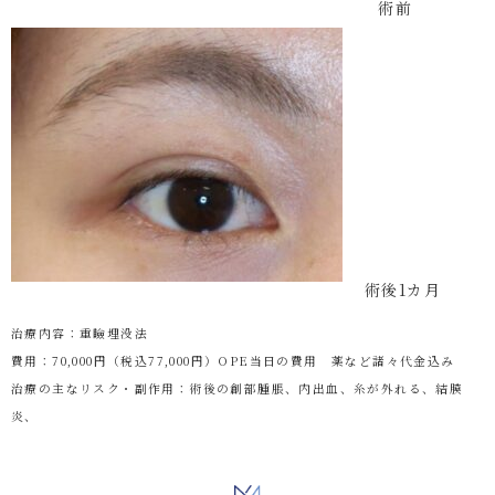
術前
術後1カ月
治療内容：重瞼埋没法
費用：70,000円（税込77,000円）OPE当日の費用 薬など諸々代金込み
治療の主なリスク・副作用：術後の創部腫脹、内出血、糸が外れる、結膜
炎、