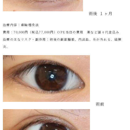
術後 １ヶ月
治療内容：重瞼埋没法
費用：70,000円（税込77,000円）OPE当日の費用 薬など諸々代金込み
治療の主なリスク・副作用：術後の創部腫脹、内出血、糸が外れる、結膜
炎、
術前