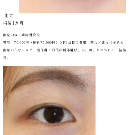
術前
術後1カ月
治療内容：重瞼埋没法
費用：70,000円（税込77,000円）OPE当日の費用 薬など諸々代金込み
治療の主なリスク・副作用：術後の創部腫脹、内出血、糸が外れる、結膜
炎、