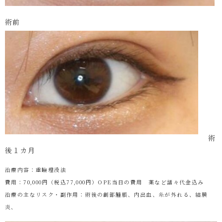
術前
術
後１カ月
治療内容：重瞼埋没法
費用：70,000円（税込77,000円）OPE当日の費用 薬など諸々代金込み
治療の主なリスク・副作用：術後の創部腫脹、内出血、糸が外れる、結膜
炎、