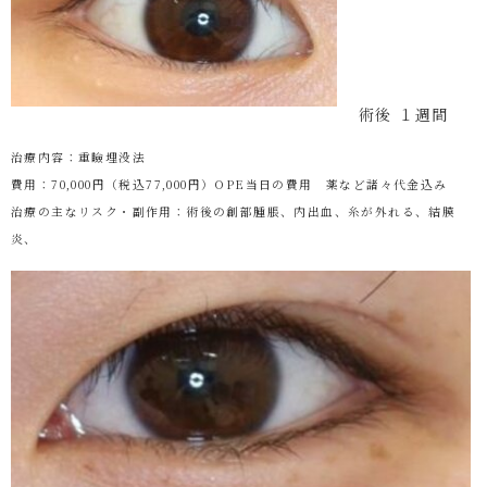
術後 １週間
治療内容：重瞼埋没法
費用：70,000円（税込77,000円）OPE当日の費用 薬など諸々代金込み
治療の主なリスク・副作用：術後の創部腫脹、内出血、糸が外れる、結膜
炎、