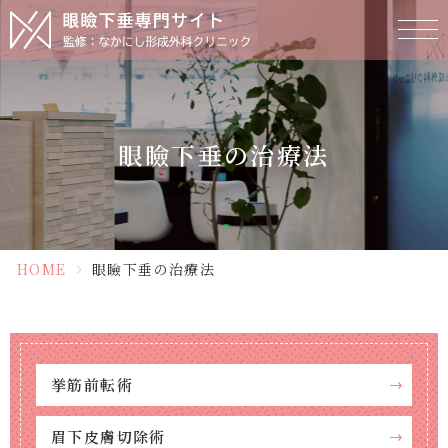
眼瞼下垂の治療法
HOME
>
眼瞼下垂の治療法
挙筋前転術
眉下皮膚切除術