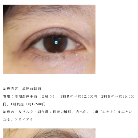
治療内容：挙筋前転術
費用：短期滞在手術（日帰り） 3割負担→約52,000円、2割負担→約36,000
円、1割負担→約17500円
治療の主なリスク・副作用：目元の腫脹、内出血、二重（ふたえ）まぶたに
なる。ドライアイ