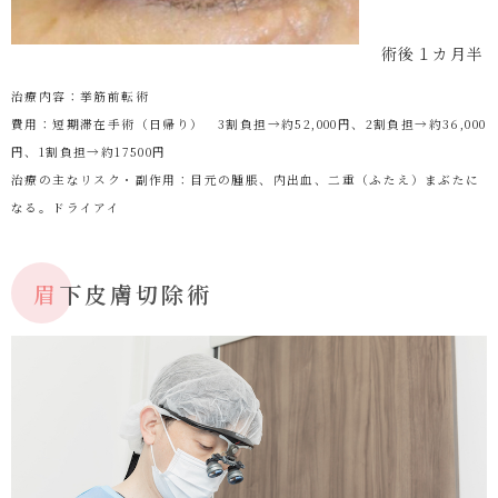
術後１カ月半
治療内容：挙筋前転術
費用：短期滞在手術（日帰り） 3割負担→約52,000円、2割負担→約36,000
円、1割負担→約17500円
治療の主なリスク・副作用：目元の腫脹、内出血、二重（ふたえ）まぶたに
なる。ドライアイ
眉下皮膚切除術