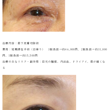
治療内容：眉下皮膚切除術
費用：短期滞在手術（日帰り） 3割負担→約46,000円、2割負担→約31,000
円、1割負担→約15,500円
治療の主なリスク・副作用：目元の腫脹、内出血、ドライアイ、眉が細くな
る