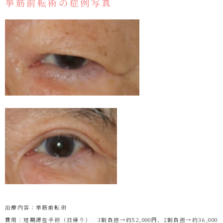
挙筋前転術の症例写真
治療内容：挙筋前転術
費用：短期滞在手術（日帰り） 3割負担→約52,000円、2割負担→約36,000