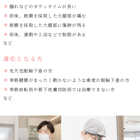
腫れなどのダウンタイムが長い
術後、筋膜を採取した大腿部が痛む
筋膜を採取した大腿部に傷跡が残る
術後、運動や入浴などで制限がある
など
適応となる方
先天性眼瞼下垂の方
挙筋腱膜がまったく動かないような重度の眼瞼下垂の方
挙筋前転術や眉下皮膚切除術では治療できない方
など
Previous
Next