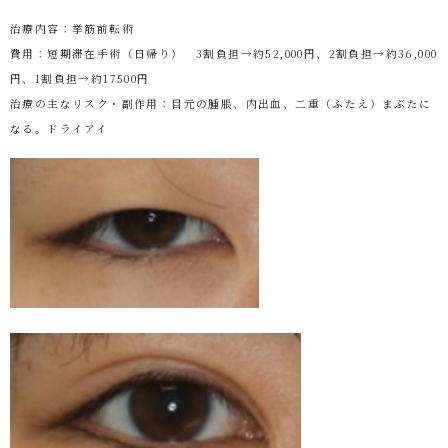
治療内容：挙筋前転術
費用：短期滞在手術（日帰り） 3割負担→約52,000円、2割負担→約36,000
円、1割負担→約17500円
治療の主なリスク・副作用：目元の腫脹、内出血、二重（ふたえ）まぶたに
なる。ドライアイ