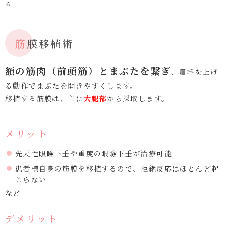
る
筋膜移植術
額の筋肉（前頭筋）とまぶたを繋ぎ
、眉毛を上げ
る動作でまぶたを開きやすくします。
移植する筋膜は、主に
大腿部
から採取します。
メリット
先天性眼瞼下垂や重度の眼瞼下垂が治療可能
患者様自身の筋膜を移植するので、拒絶反応はほとんど起
こらない
など
デメリット