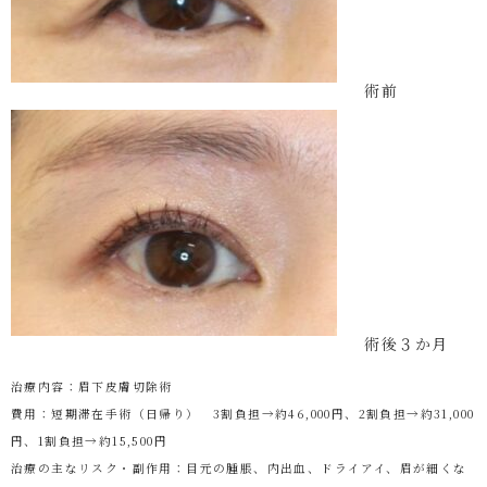
術前
術後３か月
治療内容：眉下皮膚切除術
費用：短期滞在手術（日帰り） 3割負担→約46,000円、2割負担→約31,000
円、1割負担→約15,500円
治療の主なリスク・副作用：目元の腫脹、内出血、ドライアイ、眉が細くな