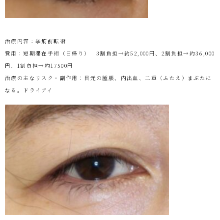
治療内容：挙筋前転術
費用：短期滞在手術（日帰り） 3割負担→約52,000円、2割負担→約36,000
円、1割負担→約17500円
治療の主なリスク・副作用：目元の腫脹、内出血、二重（ふたえ）まぶたに
なる。ドライアイ