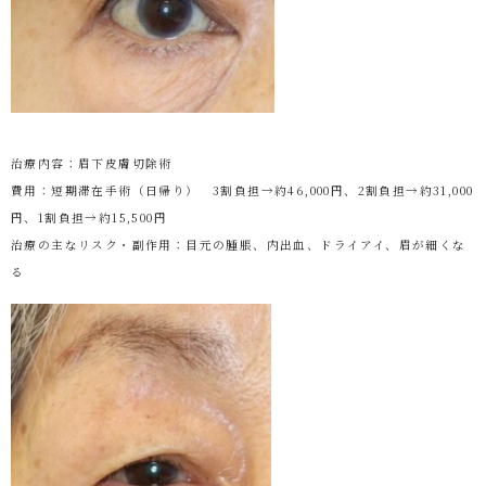
治療内容：眉下皮膚切除術
費用：短期滞在手術（日帰り） 3割負担→約46,000円、2割負担→約31,000
円、1割負担→約15,500円
治療の主なリスク・副作用：目元の腫脹、内出血、ドライアイ、眉が細くな
る