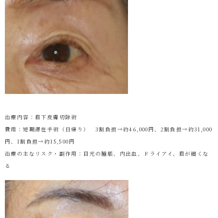
治療内容：眉下皮膚切除術
費用：短期滞在手術（日帰り） 3割負担→約46,000円、2割負担→約31,000
円、1割負担→約15,500円
治療の主なリスク・副作用：目元の腫脹、内出血、ドライアイ、眉が細くな
る