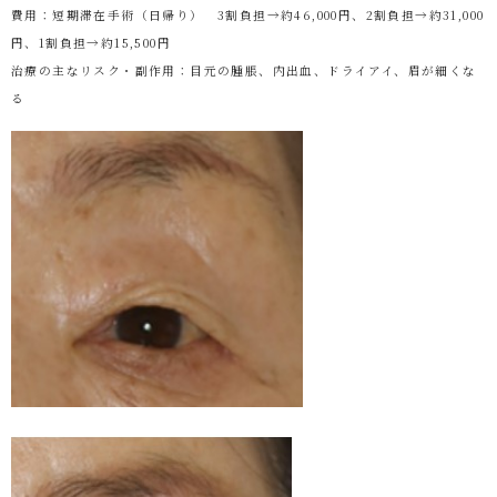
費用：短期滞在手術（日帰り） 3割負担→約46,000円、2割負担→約31,000
円、1割負担→約15,500円
治療の主なリスク・副作用：目元の腫脹、内出血、ドライアイ、眉が細くな
る